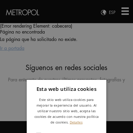
ESP
ENG
(Error rendering Element: cabecera)
Página no encontrada
FRA
La página que ha solicitado no existe.
DEU
Ir a portada
Síguenos en redes sociales
Para enterarte de nuestros últimos proyectos, fotografías y
noticias
Esta web utiliza cookies
Este sitio web utiliza cookies para
mejorar la experiencia del usuario. Al
utilizar nuestro sitio web, acepta las
cookies de acuerdo con nuestra política
de cookies.
Detalles