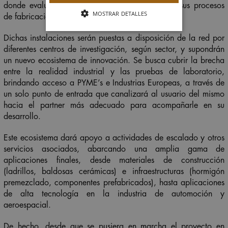
donde evaluar nuevos materiales innovadores y sus procesos
MOSTRAR DETALLES
de fabricación.
Dichas instalaciones serán puestas a disposición de la red por
diferentes centros de investigación, según sector, y supondrán
un nuevo ecosistema de innovación. Se busca cubrir la brecha
entre la realidad industrial y las pruebas de laboratorio,
brindando acceso a PYME’s e Industrias Europeas, a través de
un solo punto de entrada que canalizará al usuario del mismo
hacia el partner más adecuado para acompañarle en su
desarrollo.
Este ecosistema dará apoyo a actividades de escalado y otros
servicios asociados, abarcando una amplia gama de
aplicaciones finales, desde materiales de construcción
(ladrillos, baldosas cerámicas) e infraestructuras (hormigón
premezclado, componentes prefabricados), hasta aplicaciones
de alta tecnología en la industria de automoción y
aeroespacial.
De hecho, desde que se pusiera en marcha el proyecto en