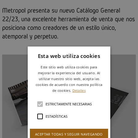
Metropol presenta su nuevo Catálogo General
22/23, una excelente herramienta de venta que nos
posiciona como creadores de un estilo único,
atemporal y perpetuo.
Esta web utiliza cookies
Este sitio web utiliza cookies para
mejorar la experiencia del usuario. Al
utilizar nuestro sitio web, acepta las
cookies de acuerdo con nuestra política
de cookies.
Detalles
ESTRICTAMENTE NECESARIAS
ESTADÍSTICAS
ACEPTAR TODAS Y SEGUIR NAVEGANDO