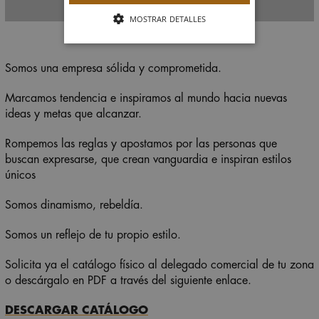
MOSTRAR DETALLES
Somos una empresa sólida y comprometida.
Marcamos tendencia e inspiramos al mundo hacia nuevas
ideas y metas que alcanzar.
Rompemos las reglas y apostamos por las personas que
buscan expresarse, que crean vanguardia e inspiran estilos
únicos
Somos dinamismo, rebeldía.
Somos un reflejo de tu propio estilo.
Solicita ya el catálogo físico al delegado comercial de tu zona
o descárgalo en PDF a través del siguiente enlace.
DESCARGAR CATÁLOGO