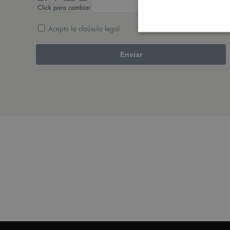
**** * * ******* *****
Click para cambiar
Acepto la
claúsula legal