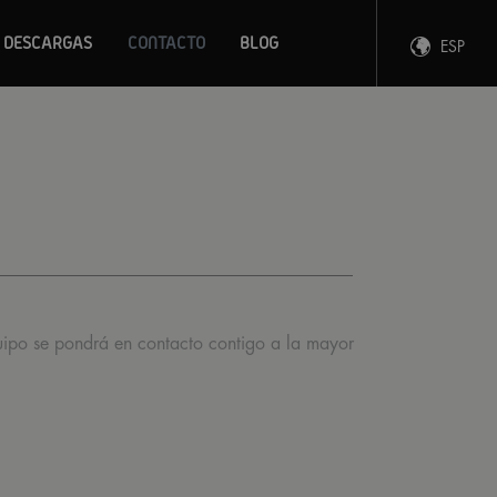
DESCARGAS
CONTACTO
BLOG
ESP
ENG
FRA
DEU
quipo se pondrá en contacto contigo a la mayor