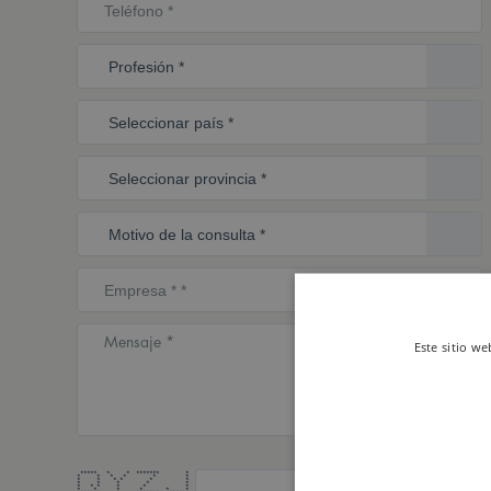
Este sitio we
***** * * ******* *
* * * * * *
* * * * * *
* * * * *
* * * * * *
* * * * * *