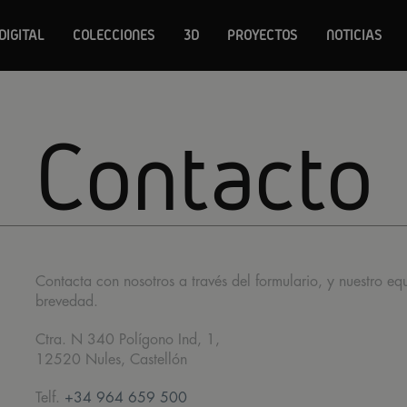
DIGITAL
COLECCIONES
3D
PROYECTOS
NOTICIAS
Contacto
Contacta con nosotros a través del formulario, y nuestro e
brevedad.
Ctra. N 340 Polígono Ind, 1,
12520 Nules, Castellón
Telf.
+34 964 659 500