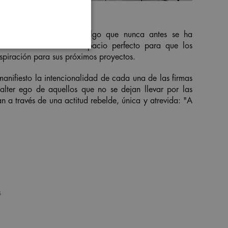
 que se genera al vivir algo que nunca antes se ha
 Cersaie 2022 es el espacio perfecto para que los
nspiración para sus próximos proyectos.
anifiesto la intencionalidad de cada una de las firmas
alter ego de aquellos que no se dejan llevar por las
n a través de una actitud rebelde, única y atrevida: "
A
s