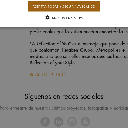
ACEPTAR TODAS Y SEGUIR NAVEGANDO
MOSTRAR DETALLES
Con el objetivo de transmitir esa fascinación
experimentado, el stand de Keraben Grupo en
profesionales que lo visiten puedan encontrar la i
"A Reflection of You" es el mensaje que pone de m
que conforman Keraben Grupo.
Metropol
es el 
modas, sino que son ellos mismos quienes las crea
Reflection of your Style
".
IR AL TOUR 360º
Síguenos en redes sociales
Para enterarte de nuestros últimos proyectos, fotografías y noticia