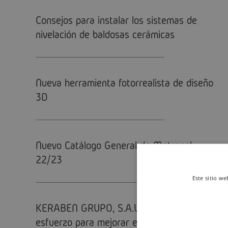
Consejos para instalar los sistemas de
nivelación de baldosas cerámicas
Nueva herramienta fotorrealista de diseño
3D
Nuevo Catálogo General de Metropol
22/23
Este sitio we
KERABEN GRUPO, S.A.U. se suma al
esfuerzo para mejorar el medio ambiente