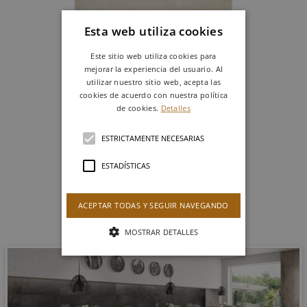
Esta web utiliza cookies
Este sitio web utiliza cookies para
mejorar la experiencia del usuario. Al
utilizar nuestro sitio web, acepta las
cookies de acuerdo con nuestra política
BEIGE
de cookies.
Detalles
60 X 60 cm
Ref. GJS42001
ESTRICTAMENTE NECESARIAS
ESTADÍSTICAS
MÁS DATOS TÉCNICOS
ACEPTAR TODAS Y SEGUIR NAVEGANDO
Productos similares
COVENT
MOSTRAR DETALLES