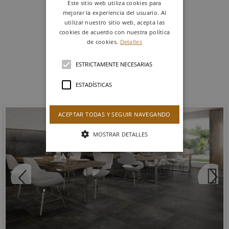
Este sitio web utiliza cookies para
30 X 90 cm
mejorar la experiencia del usuario. Al
Ref. KOJPG040
utilizar nuestro sitio web, acepta las
cookies de acuerdo con nuestra política
de cookies.
Detalles
MÁS DATOS TÉCNICOS
ESTRICTAMENTE NECESARIAS
ESTADÍSTICAS
Productos similares
COVENT
ACEPTAR TODAS Y SEGUIR NAVEGANDO
MOSTRAR DETALLES